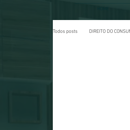
HOME
Todos posts
DIREITO DO CONSU
DEC FAV TRABALHISTAS
D