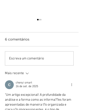
6 comentários
BANCO CENTRAL CRIA
O QUE É
Escreva um comentário
SISTEMA PARA A
"JURISPRUDÊN
POPULAÇÃO
Mais recente
VERIFICAR SE POSSUI
VALOR A LEVANTAR
chenyi smart
NOS BANCOS
26 de set. de 2025
"Um artigo excepcional! A profundidade da 
análise e a forma como as informa??es foram 
apresentadas de maneira t?o organizada e 
clara s?o impressionantes. é o tipo de 