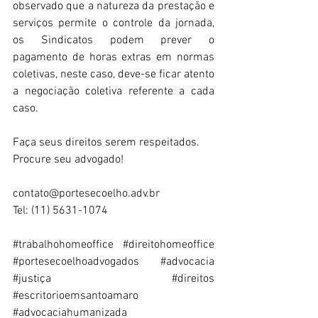
observado que a natureza da prestação e 
serviços permite o controle da jornada, 
os Sindicatos podem prever o 
pagamento de horas extras em normas 
coletivas, neste caso, deve-se ficar atento 
a negociação coletiva referente a cada 
caso.
Faça seus direitos serem respeitados.
Procure seu advogado!
contato@portesecoelho.adv.br
Tel: (11) 5631-1074
#trabalhohomeoffice
#direitohomeoffice
#portesecoelhoadvogados
#advocacia
#justiça
#direitos
#escritorioemsantoamaro
#advocaciahumanizada