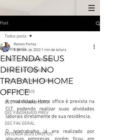
Post
Todos posts
Ramon Portes
Todos posts
8 de nov. de 2022
1 min de leitura
ENTENDA SEUS
DIREITO DO CONSUMIDOR
DIREITOS NO
DIREITO DO TRABALHO
TRABALHO HOME
DIREITO PREVIDENCIÁRIO
OFFICE
DEC. FAV. CÍVEIS
A modalidade Home office é prevista na 
DEC FAV TRABALHISTAS
CLT, podendo realizar suas atividades 
DEC FAVORAVEIS PREV
laborais diretamente de sua residência.
DEC FAV. GERAL
O teletrabalho já era realizado por 
ENTENDA SEUS DIREITOS
algumas empresas, porém ficou em 