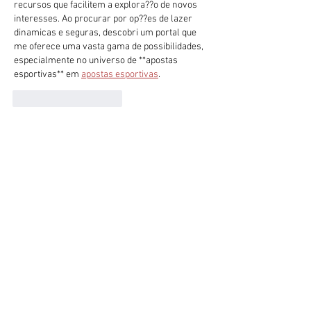
recursos que facilitem a explora??o de novos 
interesses. Ao procurar por op??es de lazer 
dinamicas e seguras, descobri um portal que 
me oferece uma vasta gama de possibilidades, 
especialmente no universo de **apostas 
esportivas** em 
apostas esportivas
.
Curtir
Responder
chenyi smart
26 de set. de 2025
Este artigo é um excelente exemplo de como 
um conteúdo bem pesquisado e apresentado 
pode fazer a diferen?a. A clareza dos 
argumentos e a profundidade da reflex?o s?o 
dignas de nota, e certamente contribuem para 
o crescimento do conhecimento de qualquer 
leitor. A valoriza??o de materiais de alta 
qualidade como este refor?a a ideia de que o 
aprendizado é um processo contínuo e que as 
boas fontes s?o essenciais. Pensando nisso, 
lembrei-me de como é desafiador encontrar 