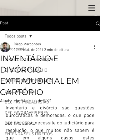
Post
Todos posts
Diego Marcondes
Todos posts
19 de mai. de 2021
2 min de leitura
INVENTÁRIO E
DIREITO DO CONSUMIDOR
DIVÓRCIO
DIREITO DO TRABALHO
EXTRAJUDICIAL EM
DIREITO PREVIDENCIÁRIO
CARTÓRIO
DEC. FAV. CÍVEIS
Atualizado:
14 de jul. de 2021
DEC FAV TRABALHISTAS
Inventário e divórcio são questões 
DEC FAVORAVEIS PREV
burocráticas e demoradas, o que pode 
ser pior caso necessite do judiciário para 
DEC FAV. GERAL
resolução, o que muitos não sabem é 
ENTENDA SEUS DIREITOS
que em alguns casos, estes 